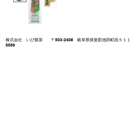
株式会社 いび製茶 〒503-2408 岐阜県揖斐郡池田町段５１１ ＴＥ
5556