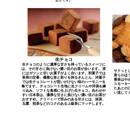
生チョコ
生チョコのように濃厚な甘さを持っているスイーツに
は、その甘さに負けない濃い目のお茶が合います。 茶
サクッと
にはガツンと甘いお菓子がよく合います。和菓子では
香りのほ
茶席の定番、優雅な形と彩りを誇るきんとん、洋菓子
番茶はや
では生チョコレートが思いがけない味のハーモニーを
スモーキ
奏でます。 チョコレート生地に生クリームや洋酒を練
たあとの
り込み、ソフトな食感に仕上げた生チョコ。合わせや
い流して
すい日本茶は、濃厚な甘さに負けない濃い目のお茶が
おすすめ。クリーミーで苦みのある甘さには、抹茶、
玉露、煎茶などのコクのある上級茶にマッチします。