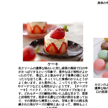
身体の
ケーキ
生クリームの濃厚な味わいに対し緑茶の風味で口の中
がさっぱりするという印象で、意外なほど相性がよか
ったのです。 香ばしさと飲みやすさで食事の後にもぴ
ったりなほうじ茶。さっくりした食感のかりんとうが
よく合います。また意外にも、こってりと甘いケーキ
カロンの
やドーナツなどとも相性がよいようです。 【チーズケ
濃厚な味
ーキ】 ベイクド、スフレ、レアの3タイプがありま
口の煎茶
す。どれもチーズの酸味が利いた上品な甘さで、茎茶
と好相性です。煎茶や玉露などの茎の部分を使ってお
り、その形状から棒茶といわれ、甘味と香りの残る洗
練された味がチーズの酸味とあいまって、後味もふく
よかです。