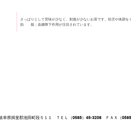
さっぱりとして苦味が少なく、刺激が少ないお茶です。幼児や体調を
効 能；血糖降下作用が注目されています。
阜県揖斐郡池田町段５１１ ＴＥＬ（0585）45-3208 ＦＡＸ（0585